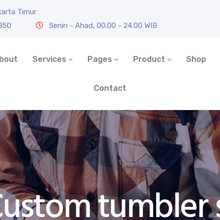
karta Timur
0850
Senin - Ahad, 00.00 - 24.00 WIB
bout
Services
Pages
Product
Shop
Contact
ustom tumbler 