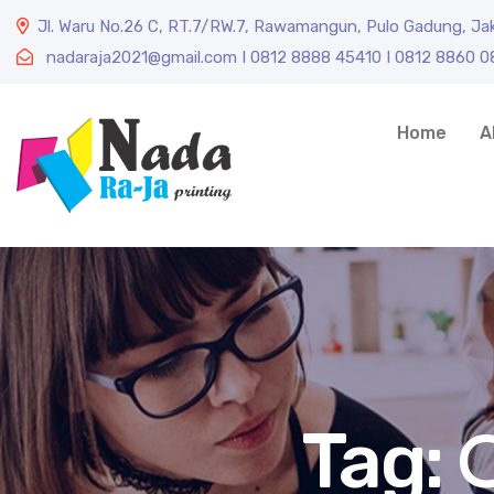
Jl. Waru No.26 C, RT.7/RW.7, Rawamangun, Pulo Gadung, Ja
nadaraja2021@gmail.com I 0812 8888 45410 I 0812 8860 
Home
A
C
Tag: